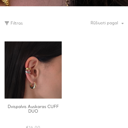
Rūšiuoti pagal
Filtras
Dvispalvis Auskaras CUFF
DUO
€
16.00