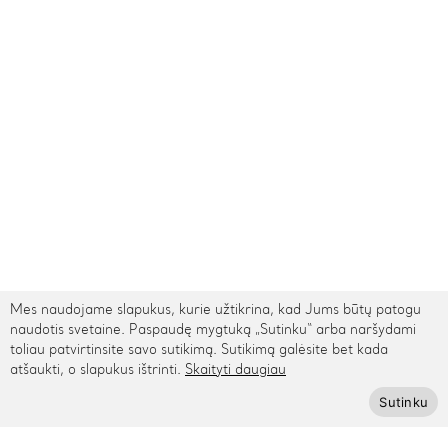
Mes naudojame slapukus, kurie užtikrina, kad Jums būtų patogu
naudotis svetaine. Paspaudę mygtuką „Sutinku“ arba naršydami
toliau patvirtinsite savo sutikimą. Sutikimą galėsite bet kada
TARPTAUTINIS PRISTATYMAS
atšaukti, o slapukus ištrinti.
Skaityti daugiau
Sutinku
Kontaktai