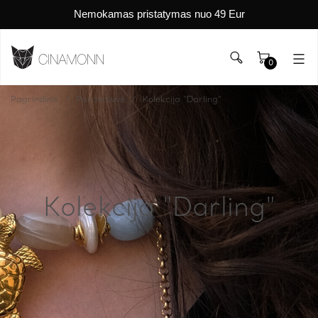
Nemokamas pristatymas nuo 49 Eur
0
Pagrindinis
Parduotuvė
Kolekcija "Darling"
Kolekcija "Darling"