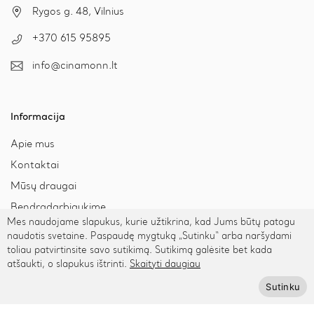
Rygos g. 48, Vilnius
+370 615 95895
info@cinamonn.lt
Informacija
Apie mus
Kontaktai
Mūsų draugai
Bendradarbiaukime
Mes naudojame slapukus, kurie užtikrina, kad Jums būtų patogu
Kaip išmatuoti riešą
naudotis svetaine. Paspaudę mygtuką „Sutinku“ arba naršydami
toliau patvirtinsite savo sutikimą. Sutikimą galėsite bet kada
atšaukti, o slapukus ištrinti.
Skaityti daugiau
Pagalba
Sutinku
Privatumo politika