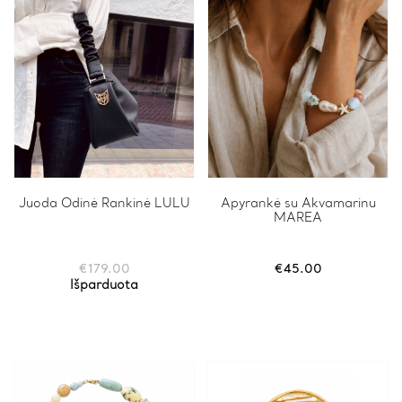
on
the
product
page
Juoda Odinė Rankinė LULU
Apyrankė su Akvamarinu
MAREA
€
179.00
€
45.00
Išparduota