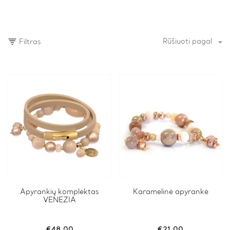
Rūšiuoti pagal
Filtras
This
Apyrankių komplektas
This
Karamelinė apyrankė
VENEZIA
product
product
has
has
multiple
multiple
variants.
variants.
€
48.00
€
21.00