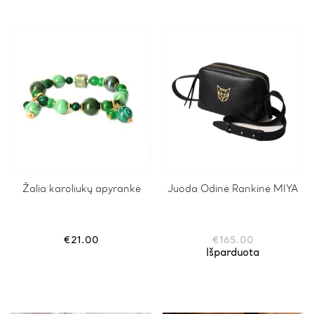
be
chosen
on
the
product
page
This
Žalia karoliukų apyrankė
Juoda Odinė Rankinė MIYA
product
has
multiple
variants.
€
21.00
€
165.00
The
Išparduota
options
may
be
chosen