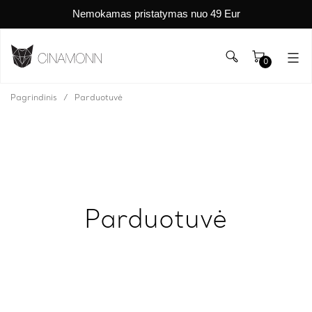
Nemokamas pristatymas nuo 49 Eur
0
Pagrindinis
Parduotuvė
Parduotuvė