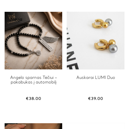
Nauja
Angelo sparnas Tėčiui –
Auskarai LUMI Duo
pakabukas į automobilį
€
38.00
€
39.00