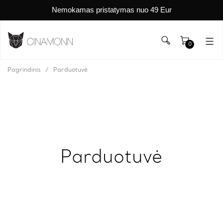
Nemokamas pristatymas nuo 49 Eur
0
Pagrindinis
Parduotuvė
Parduotuvė