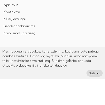
Apie mus
Kontaktai
Mūsų draugai
Bendradarbiaukime
Kaip išmatuoti riešą
Pagalba
Mes naudojame slapukus, kurie užtikrina, kad Jums būtų patogu
naudotis svetaine. Paspaudę mygtuką „Sutinku“ arba naršydami
Privatumo politika
toliau patvirtinsite savo sutikimą. Sutikimą galėsite bet kada
Pristatymas ir grąžinimas
atšaukti, o slapukus ištrinti.
Skaityti daugiau
Apmokėjimas
Sutinku
Prenumeruokite Cinamonn naujienlaiškį