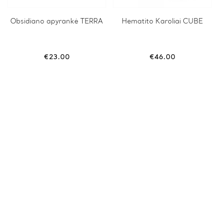
This
Obsidiano apyrankė TERRA
Hematito Karoliai CUBE
product
has
multiple
variants.
€
23.00
€
46.00
The
options
may
be
chosen
on
the
product
page