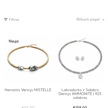
Rūšiuoti pagal
Filtras
Nauja
Hematito Vėrinys MISTELLE
Labradorito ir Sidabro
Derinys AMMONITE | 925
sidabras
€
53.00
€
159.00