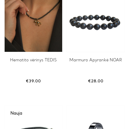
Hematito vėrinys TEDIS
This
Marmuro Apyrankė NOAR
product
has
multiple
variants.
€
39.00
€
28.00
The
options
may
be
chosen
on
Nauja
the
product
page